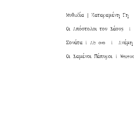
|
Μυθωδία
Καταραμένη Γ
Οι Απόστολοι του Χάους 
Σονάτα |
Ab ovo |
Ανέ
Οι Χαμένοι Πάπυροι
|
Werew