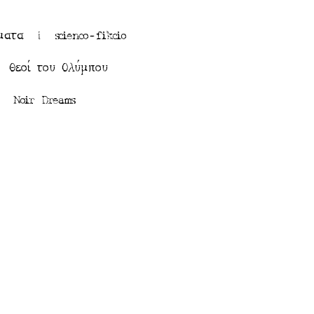
γήματα |
scienco-fikcio
 |
Θεοί του Ολύμπου
 |
Noir Dreams