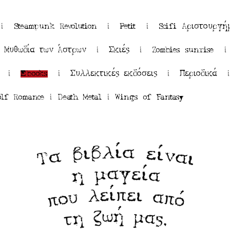
η |
Steampunk Revolution |
Petit |
Scifi Αριστουρ
|
Μυθωδία των Άστρων |
Σκιές |
Zombies sunrise
μη |
Ebooks
|
Συλλεκτικές εκδόσεις |
Περιοδικά
olf Romance |
Death Metal
|
Wings of Fantasy