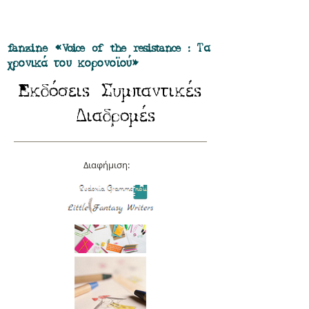
Προσφορά όλα τα περιοδικά μας σε
πακέτο των 55 ευρώ
fanzine «Voice of the resistance : Τα
χρονικά του κορονοϊού»
E
Σ
κδόσειs
υμπαντικέs
Δ
ιαδρομέs
Διαφήμιση: