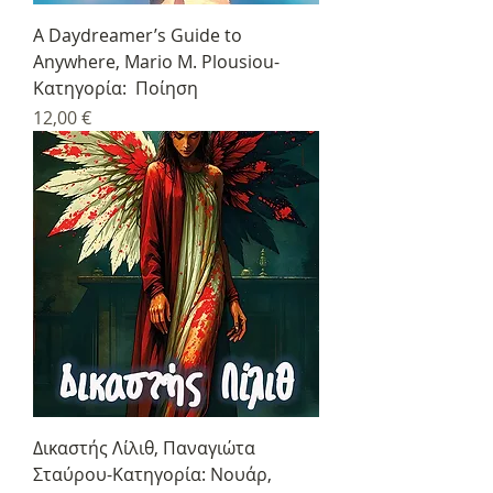
A Daydreamer’s Guide to
Anywhere, Mario M. Plousiou-
Κατηγορία: Ποίηση
Τιμή
12,00 €
Δικαστής Λίλιθ, Παναγιώτα
Σταύρου-Κατηγορία: Νουάρ,