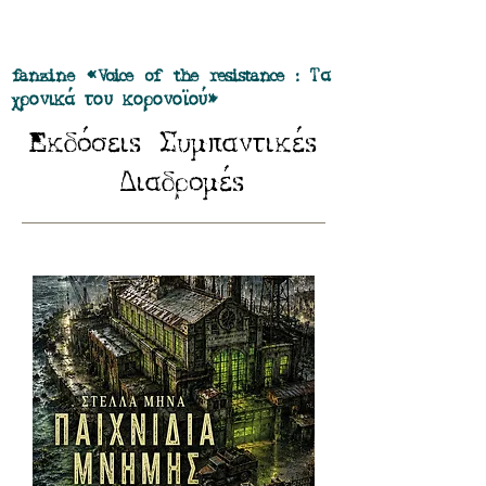
Προσφορά όλα τα περιοδικά μας σε
πακέτο των 55 ευρώ
fanzine «Voice of the resistance : Τα
χρονικά του κορονοϊού»
E
Σ
κδόσειs
υμπαντικέs
Δ
ιαδρομέs