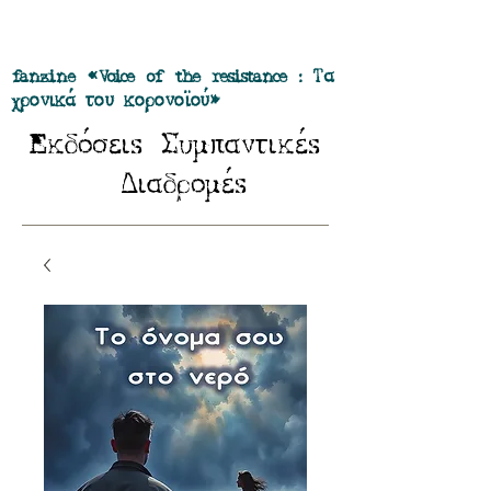
Προσφορά όλα τα περιοδικά μας σε
πακέτο των 55 ευρώ
fanzine «Voice of the resistance : Τα
χρονικά του κορονοϊού»
E
Σ
κδόσειs
υμπαντικέs
Δ
ιαδρομέs