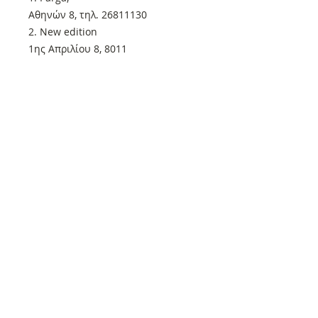
Αθηνών 8, τηλ. 26811130
2. New edition
1ης Απριλίου 8, 8011
Για οποιαδήποτε απορία μη
διστάσετε να επικοινωνήσετε μαζί
μας.
Ενημερώστε τα βιβλιοπωλεία ότι
μπορούν να επικοινωνήσουν μαζί
μας στο τηλέφωνο 2410-236110 και
θα αποστείλουμε άμεσα τα βιβλία
και το περιοδικό.
Μην διστάσετε να επικοινωνήσετε
μαζί μας για οποιαδήποτε απορία!
Όλα τα βιβλία μας που βρίσκονται
στον τρέχοντα κατάλογο μας και
όλα τα τεύχη του περιοδικού μας