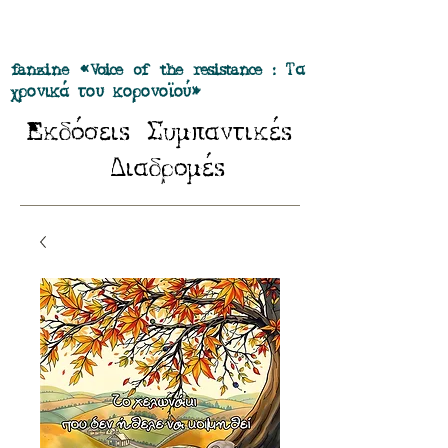
Προσφορά όλα τα περιοδικά μας σε
πακέτο των 55 ευρώ
fanzine «Voice of the resistance : Τα
χρονικά του κορονοϊού»
E
Σ
κδόσειs
υμπαντικέs
Δ
ιαδρομέs