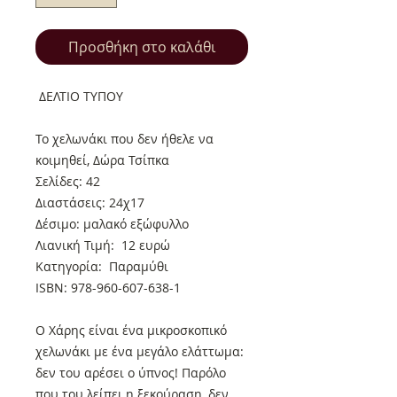
Προσθήκη στο καλάθι
ΔΕΛΤΙΟ ΤΥΠΟΥ
Το χελωνάκι που δεν ήθελε να
κοιμηθεί, Δώρα Τσίπκα
Σελίδες: 42
Διαστάσεις: 24χ17
Δέσιμο: μαλακό εξώφυλλο
Λιανική Τιμή: 12 ευρώ
Κατηγορία: Παραμύθι
ISBN: 978-960-607-638-1
Ο Χάρης είναι ένα μικροσκοπικό
χελωνάκι με ένα μεγάλο ελάττωμα:
δεν του αρέσει ο ύπνος! Παρόλο
που του λείπει η ξεκούραση, δεν