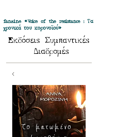
Προσφορά όλα τα περιοδικά μας σε
πακέτο των 55 ευρώ
fanzine «Voice of the resistance : Τα
χρονικά του κορονοϊού»
E
Σ
κδόσειs
υμπαντικέs
Δ
ιαδρομέs