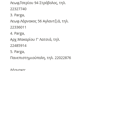
Λεωφ,Τσερίου 94 Στρόβολος, τηλ.
22327740
3. Parga,
Λεωφ.Λάρνακος 56 Αγλαντζιά, τηλ.
22336011
4. Parga,
Αρχ.Μακαρίου Γ' Λατσιά, τηλ.
22485914
5. Parga,
Πανεπιστημιούπολη, τηλ. 22022876
Λάρνακα:
1. Parga,
Στρατηγού Τιμάγια 9, τηλ.
24668090
Πάφος:
1. Parga,
Αθηνών 8, τηλ. 26811130