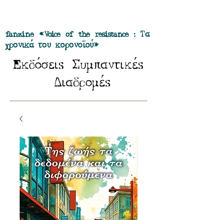
Προσφορά όλα τα περιοδικά μας σε
πακέτο των 55 ευρώ
fanzine «Voice of the resistance : Τα
χρονικά του κορονοϊού»
E
Σ
κδόσειs
υμπαντικέs
Δ
ιαδρομέs