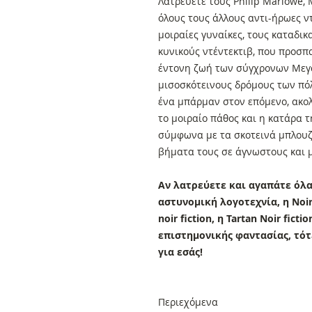
Λατρεύετε τους Philip Marlowe,
όλους τους άλλους αντι-ήρωες ντ
μοιραίες γυναίκες, τους καταδι
κυνικούς ντέντεκτιβ, που προσ
έντονη ζωή των σύγχρονων Μεγ
μισοσκότεινους δρόμους των πόλ
ένα μπάρμαν στον επόμενο, ακο
το μοιραίο πάθος και η κατάρα 
σύμφωνα με τα σκοτεινά μπλουζ 
βήματα τους σε άγνωστους και 
Αν λατρεύετε και αγαπάτε όλα
αστυνομική λογοτεχνία, η Noir f
noir fiction, η Tartan Noir fictio
επιστημονικής φαντασίας, τότ
για εσάς!
Περιεχόμενα