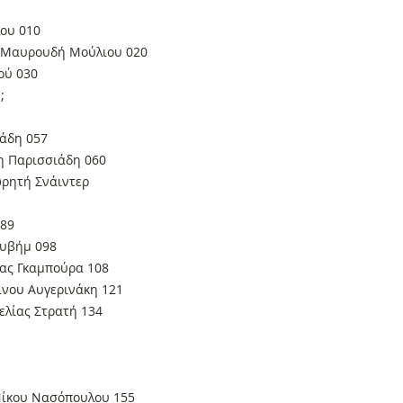
λου 010
ς Μαυρουδή Μούλιου 020
ού 030
;
άδη 057
η Παρισσιάδη 060
ωρητή Σνάιντερ
089
ουβήμ 098
νας Γκαμπούρα 108
νου Αυγερινάκη 121
ελίας Στρατή 134
Νίκου Νασόπουλου 155