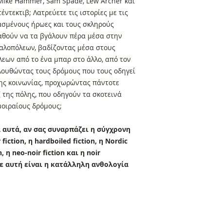
 Mike Hammer, Sam Spade, Lew Archer και
έντεκτιβ; Λατρεύετε τις ιστορίες με τις
κασμένους ήρωες και τους σκληρούς
παθούν να τα βγάλουν πέρα μέσα στην
αλοπόλεων, βαδίζοντας μέσα στους
εων από το ένα μπαρ στο άλλο, από τον
λουθώντας τους δρόμους που τους οδηγεί
της κοινωνίας, προχωρώντας πάντοτε
της πόλης, που οδηγούν τα σκοτεινά
μοιραίους δρόμους;
 αυτά, αν σας συναρπάζει η σύγχρονη
iction, η hardboiled fiction, η Nordic
n, η neo-noir fiction και η noir
ε αυτή είναι η κατάλληλη ανθολογία