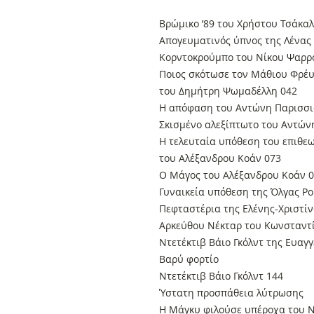
Βρώμικο ’89 του Χρήστου Τσάκα
Απογευματινός ύπνος της Λένα
Κορντοκρούμπο του Νίκου Ψαρρ
Ποιος σκότωσε τον Μάθιου Φρέυ
του Δημήτρη Ψωμαδέλλη 042
Η απόφαση του Αντώνη Παρισσι
Σκισμένο αλεξίπτωτο του Αντών
Η τελευταία υπόθεση του επιθε
του Αλέξανδρου Κοάν 073
Ο Μάγος του Αλέξανδρου Κοάν 
Γυναικεία υπόθεση της Όλγας Ρ
Πεφταστέρια της Ελένης-Χριστί
Αρκεύθου Νέκταρ του Κωνσταντί
Ντετέκτιβ Βάιο Γκόλντ της Ευαγγ
Βαρύ φορτίο
Ντετέκτιβ Βάιο Γκόλντ 144
Ύστατη προσπάθεια λύτρωσης
Η Μάγκυ φιλούσε υπέροχα του 