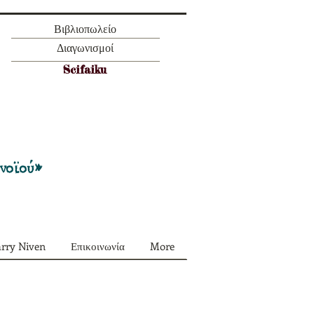
Βιβλιοπωλείο
Διαγωνισμοί
Scifaiku
Προσφορά όλα τα περιοδικά μας σε
πακέτο των 55 ευρώ
ονοϊού»
arry Niven
Επικοινωνία
More