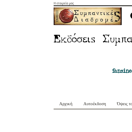
Η εταιρεία μας
E
Σ
κδόσειs
υμπα
fanzine
Αρχική
Αυτοέκδοση
Όψεις τ