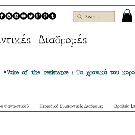
Δ
ντικέs
ιαδρομέs
 «Voice of the resistance : Τα χρονικά του κορ
ου Φανταστικού
Περιοδικό Συμπαντικές Διαδρομές
Βραβεία L