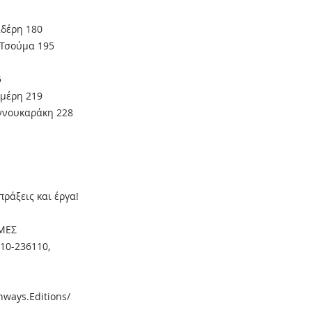
ιδέρη 180
 Τσούμα 195
5
μέρη 219
αννουκαράκη 228
ράξεις και έργα!
ΜΕΣ
410-236110,
ways.Editions/