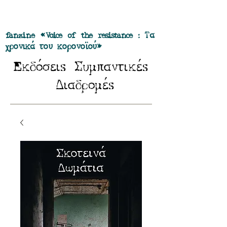
Προσφορά όλα τα περιοδικά μας σε
πακέτο των 55 ευρώ
fanzine «Voice of the resistance : Τα
χρονικά του κορονοϊού»
E
Σ
κδόσειs
υμπαντικέs
Δ
ιαδρομέs