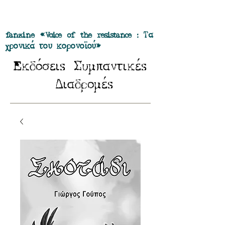
Προσφορά όλα τα περιοδικά μας σε
πακέτο των 55 ευρώ
fanzine «Voice of the resistance : Τα
χρονικά του κορονοϊού»
E
Σ
κδόσειs
υμπαντικέs
Δ
ιαδρομέs