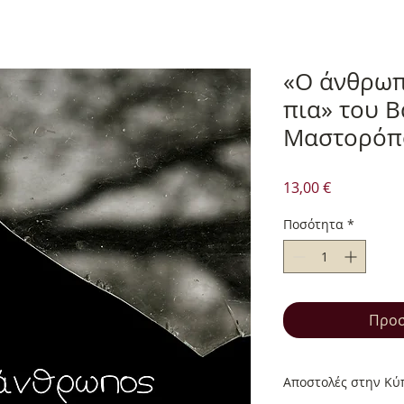
«Ο άνθρωπ
πια» του Β
Μαστορόπ
Τιμή
13,00 €
Ποσότητα
*
Προσ
Αποστολές στην Κύπ