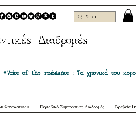
Δ
ντικέs
ιαδρομέs
 «Voice of the resistance : Τα χρονικά του κορ
ου Φανταστικού
Περιοδικό Συμπαντικές Διαδρομές
Βραβεία L