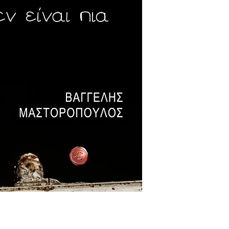
Αποστολές στην Κύπ
Οι αποστολές στην 
γίνονται με τα Ελτ
τιμοκατάλογο τους.
από την Κύπρο και 
εμαιλ στο universe
θέλετε να παραγγεί
πιθανή έξτρα χρέω
έχει σχέση με τον 
παραγγείλετε και το
Ειδικά μόνο για τη
αντίτυπα θα προτε