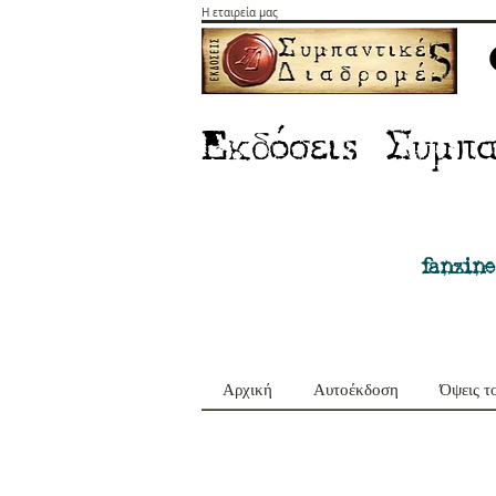
Η εταιρεία μας
E
Σ
κδόσειs
υμπα
fanzine
Αρχική
Αυτοέκδοση
Όψεις τ