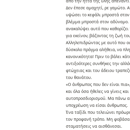
από την ήττα της ύλης απέναντι
Δεν έπεσε αμαχητί, ρε γαμώτο. Α
υψώσει το κεφάλι μπροστά στον
βλέμμα μπροστά στον αδύναμο. 
ανακαλύψει αυτό που καθορίζει 
για εκείνον, βάζοντας τη ζωή το
Αλληλεπιδρώντας με αυτό που οι
δύσκολο πράγμα αλήθεια, να πλη
κανονικότητα! Πριν το βάλει κάτ
αντιξοότερες συνθήκες την αλλό
φτώχειας και του άδειου τραπεζι
του θανάτου.
«Ο άνθρωπος που δεν είναι πια»,
και όλα όσα ήθελες να γίνεις και
αυτοπροσδιορισμού. Μα πάνω απ’
υποχρέωση να είσαι άνθρωπος.
Ένα ταξίδι που τελειώνει πρόωρ
τον προφανή τρόπο. Μη φοβάσαι
σταματήσεις να αισθάνεσαι.