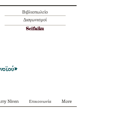
Βιβλιοπωλείο
Διαγωνισμοί
Scifaiku
Προσφορά όλα τα περιοδικά μας σε
πακέτο των 55 ευρώ
ονοϊού»
arry Niven
Επικοινωνία
More