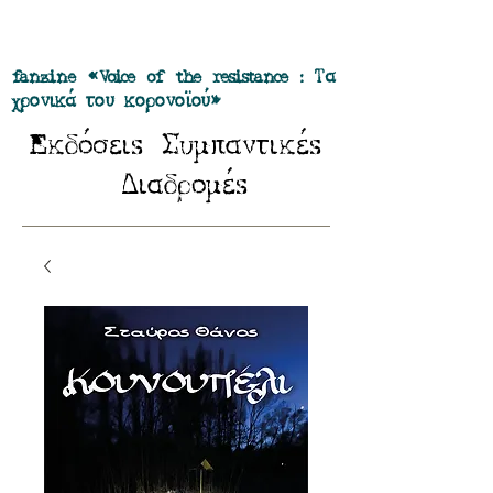
Προσφορά όλα τα περιοδικά μας σε
πακέτο των 55 ευρώ
fanzine «Voice of the resistance : Τα
χρονικά του κορονοϊού»
E
Σ
κδόσειs
υμπαντικέs
Δ
ιαδρομέs