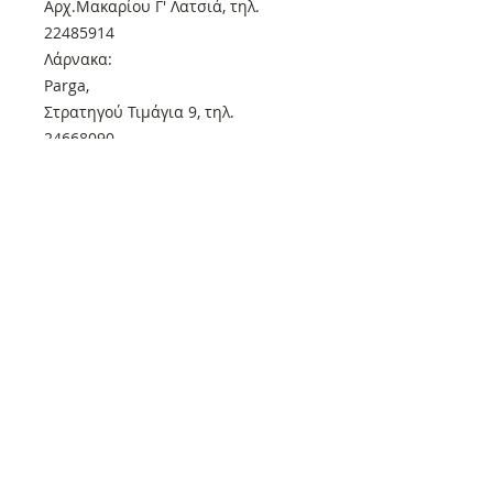
Αρχ.Μακαρίου Γ' Λατσιά, τηλ.
22485914
Λάρνακα:
Parga,
Στρατηγού Τιμάγια 9, τηλ.
24668090
Πάφος:
Parga,
Αθηνών 8, τηλ. 26811130
Εκδόσεις Συμπαντικές Διαδρομές
Αναγεννήσαμε τη λογοτεχνία του
φανταστικού στην Ελλάδα και στην
Κύπρο!
Στηρίζουμε τους συγγραφείς με
πράξεις και έργα
Ελάτε και εσείς στη μεγάλη
οικογένεια του εκδοτικού μας!