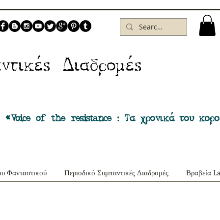
Δ
ντικέs
ιαδρομέs
 «Voice of the resistance : Τα χρονικά του κορ
ου Φανταστικού
Περιοδικό Συμπαντικές Διαδρομές
Βραβεία L