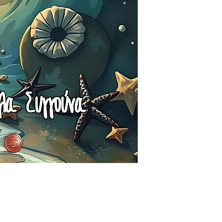
Αποστολές με Boxn
και εκτός Ελλάδας
Αποστολές τώρα και
Ελλάδα και από πέν
για λεπτομέρειες σ
Αποστολές με φτην
στην Κύπρο με το B
για Ελλάδα και από 
Οι αποστολές στην 
γίνονται με τα Ελτ
τιμοκατάλογο τους.
άμεση αποστολή μπο
στείλουμε με το Bo
παραγγελία από την
στείλτε μας πρώτα 
universepaths@yaho
παραγγείλετε και θ
χρέωση των ταχυδρο
τον αριθμό των αντ
το βάρος τους.
Ειδικά μόνο για τη