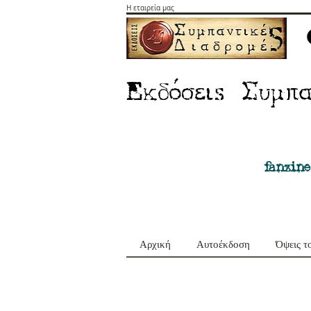
Η εταιρεία μας
E
Σ
κδόσειs
υμπα
fanzine
Αρχική
Αυτοέκδοση
Όψεις τ