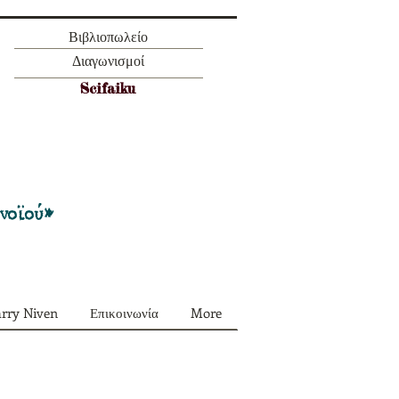
Βιβλιοπωλείο
Διαγωνισμοί
Scifaiku
Προσφορά όλα τα περιοδικά μας σε
πακέτο των 55 ευρώ
ονοϊού»
arry Niven
Επικοινωνία
More