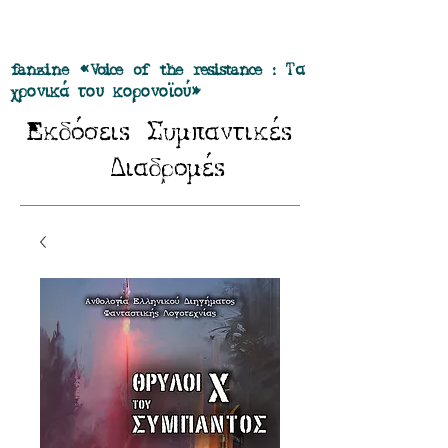
Προσφορά όλα τα περιοδικά μας σε
πακέτο των 55 ευρώ
fanzine «Voice of the resistance : Τα
χρονικά του κορονοϊού»
E
Σ
κδόσειs
υμπαντικέs
Δ
ιαδρομέs