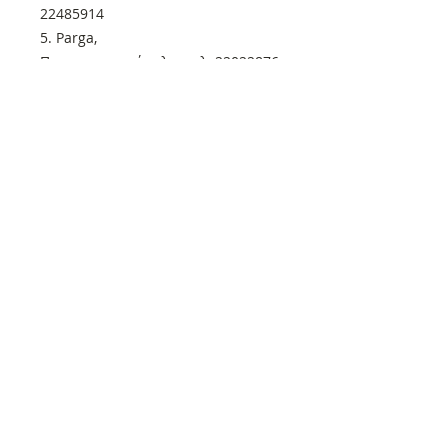
22485914
5. Parga,
Πανεπιστημιούπολη, τηλ. 22022876
Λάρνακα:
1. Parga,
Στρατηγού Τιμάγια 9, τηλ.
24668090
Πάφος:
1. Parga,
Αθηνών 8, τηλ. 26811130
2. New edition
1ης Απριλίου 8, 8011
Λεμεσός:
1. Βιβλιοεπιλογές
Στέλιου Κυριακίδη 49
Επίσης τα βιβλία μπορείτε να τα