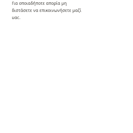
Για οποιαδήποτε απορία μη
διστάσετε να επικοινωνήσετε μαζί
μας.
Ενημερώστε τα βιβλιοπωλεία ότι
μπορούν να επικοινωνήσουν μαζί
μας στο τηλέφωνο 2410-236110 και
θα αποστείλουμε άμεσα τα βιβλία
και το περιοδικό.
Μην διστάσετε να επικοινωνήσετε
μαζί μας για οποιαδήποτε απορία!
Όλα τα βιβλία μας που βρίσκονται
στον τρέχοντα κατάλογο μας και
όλα τα τεύχη του περιοδικού μας
κυκλοφορούν κανονικά. Αν δεν
μπορείτε να τα βρείτε
επικοινωνήστε με τις εκδόσεις μας.
2410-236110 ή στο email
universepaths@yahoo.com