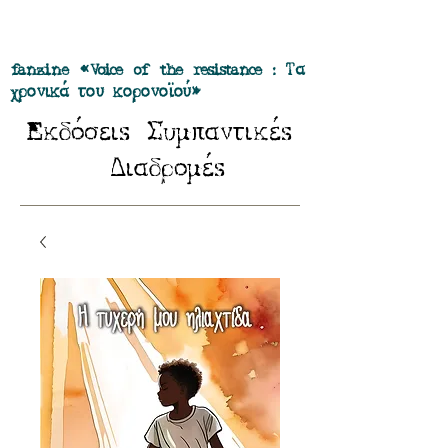
Προσφορά όλα τα περιοδικά μας σε
πακέτο των 55 ευρώ
fanzine «Voice of the resistance : Τα
χρονικά του κορονοϊού»
E
Σ
κδόσειs
υμπαντικέs
Δ
ιαδρομέs