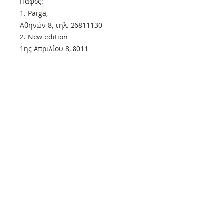
Πάφος:
1. Parga,
Αθηνών 8, τηλ. 26811130
2. New edition
1ης Απριλίου 8, 8011
Για οποιαδήποτε απορία μη
διστάσετε να επικοινωνήσετε μαζί
μας.
Ενημερώστε τα βιβλιοπωλεία ότι
μπορούν να επικοινωνήσουν μαζί
μας στο τηλέφωνο 2410-236110 και
θα αποστείλουμε άμεσα τα βιβλία
και το περιοδικό.
Μην διστάσετε να επικοινωνήσετε
μαζί μας για οποιαδήποτε απορία!
Όλα τα βιβλία μας που βρίσκονται
στον τρέχοντα κατάλογο μας και