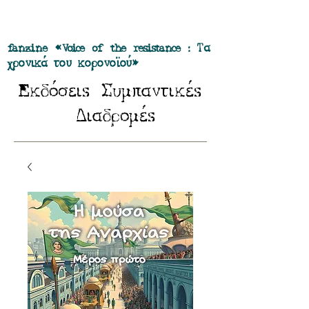
Προσφορά όλα τα περιοδικά μας σε
πακέτο των 55 ευρώ
fanzine «Voice of the resistance : Τα
χρονικά του κορονοϊού»
E
Σ
κδόσειs
υμπαντικέs
Δ
ιαδρομέs