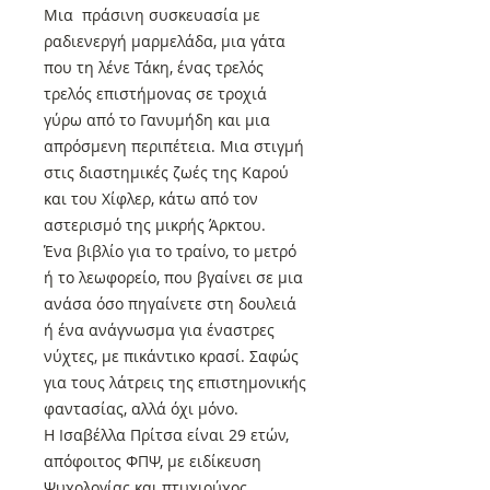
Μια πράσινη συσκευασία με
ραδιενεργή μαρμελάδα, μια γάτα
που τη λένε Τάκη, ένας τρελός
τρελός επιστήμονας σε τροχιά
γύρω από το Γανυμήδη και μια
απρόσμενη περιπέτεια. Μια στιγμή
στις διαστημικές ζωές της Καρού
και του Χίφλερ, κάτω από τον
αστερισμό της μικρής Άρκτου.
Ένα βιβλίο για το τραίνο, το μετρό
ή το λεωφορείο, που βγαίνει σε μια
ανάσα όσο πηγαίνετε στη δουλειά
ή ένα ανάγνωσμα για έναστρες
νύχτες, με πικάντικο κρασί. Σαφώς
για τους λάτρεις της επιστημονικής
φαντασίας, αλλά όχι μόνο.
Η Ισαβέλλα Πρίτσα είναι 29 ετών,
απόφοιτος ΦΠΨ, με ειδίκευση
Ψυχολογίας και πτυχιούχος