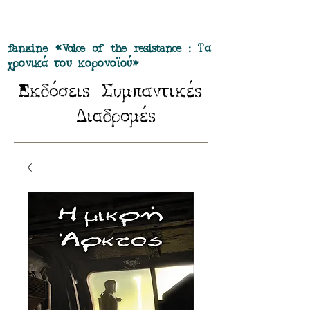
Προσφορά όλα τα περιοδικά μας σε
πακέτο των 55 ευρώ
fanzine «Voice of the resistance : Τα
χρονικά του κορονοϊού»
E
Σ
κδόσειs
υμπαντικέs
Δ
ιαδρομέs