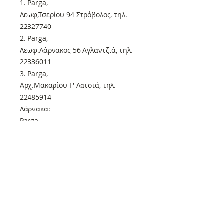
1. Parga,
Λεωφ,Τσερίου 94 Στρόβολος, τηλ.
22327740
2. Parga,
Λεωφ.Λάρνακος 56 Αγλαντζιά, τηλ.
22336011
3. Parga,
Αρχ.Μακαρίου Γ' Λατσιά, τηλ.
22485914
Λάρνακα:
Parga,
Στρατηγού Τιμάγια 9, τηλ.
24668090
Πάφος:
Parga,
Αθηνών 8, τηλ. 26811130
Εκδόσεις Συμπαντικές Διαδρομές
Αναγεννήσαμε τη λογοτεχνία του