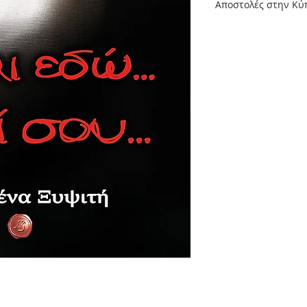
Αποστολές στην Κύπ
Αποστολές στην Κύπ
Οι αποστολές στην 
γίνονται με τα Ελτ
τιμοκατάλογο τους.
από την Κύπρο και 
εμαιλ στο universe
θέλετε να παραγγεί
πιθανή έξτρα χρέω
έχει σχέση με τον 
παραγγείλετε και το
Ειδικά μόνο για τη
αντίτυπα θα προτε