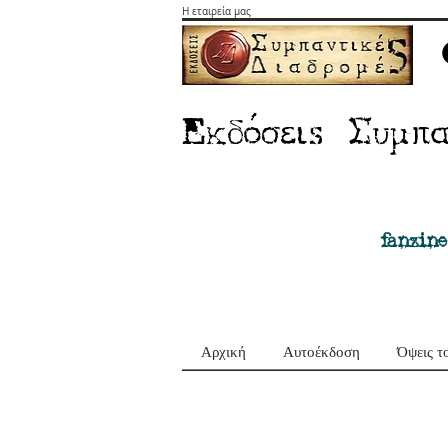
Η εταιρεία μας
E
Σ
κδόσειs
υμπα
fanzine
Αρχική
Αυτοέκδοση
Όψεις τ