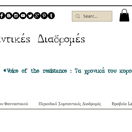
Δ
ντικέs
ιαδρομέs
 «Voice of the resistance : Τα χρονικά του κορ
ου Φανταστικού
Περιοδικό Συμπαντικές Διαδρομές
Βραβεία L