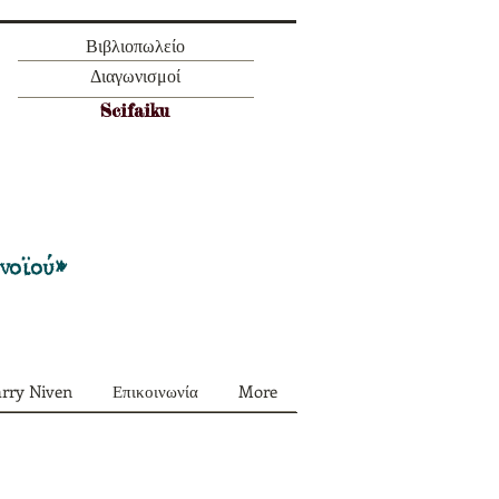
Βιβλιοπωλείο
Διαγωνισμοί
Scifaiku
Προσφορά όλα τα περιοδικά μας σε
πακέτο των 55 ευρώ
ονοϊού»
arry Niven
Επικοινωνία
More