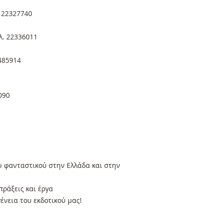
. 22327740
λ. 22336011
2485914
090
υ φανταστικού στην Ελλάδα και στην
πράξεις και έργα
γένεια του εκδοτικού μας!