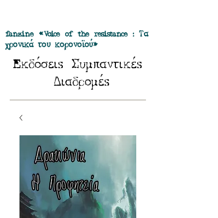
Προσφορά όλα τα περιοδικά μας σε
πακέτο των 55 ευρώ
fanzine «Voice of the resistance : Τα
χρονικά του κορονοϊού»
E
Σ
κδόσειs
υμπαντικέs
Δ
ιαδρομέs