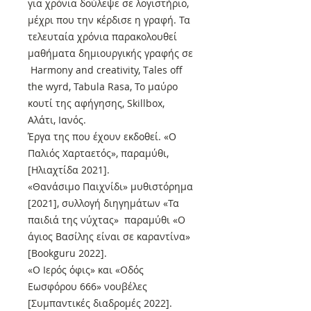
για χρόνια δούλεψε σε λογιστήριο,
μέχρι που την κέρδισε η γραφή. Τα
τελευταία χρόνια παρακολουθεί
μαθήματα δημιουργικής γραφής σε
Harmony and creativity, Τales off
the wyrd, Tabula Rasa, Το μαύρο
κουτί της αφήγησης, Skillbox,
Αλάτι, Ιανός.
Έργα της που έχουν εκδοθεί. «Ο
Παλιός Χαρταετός», παραμύθι,
[Ηλιαχτίδα 2021].
«Θανάσιμο Παιχνίδι» μυθιστόρημα
[2021], συλλογή διηγημάτων «Τα
παιδιά της νύχτας» παραμύθι «Ο
άγιος Βασίλης είναι σε καραντίνα»
[Bookguru 2022].
«Ο Ιερός όφις» και «Οδός
Εωσφόρου 666» νουβέλες
[Συμπαντικές διαδρομές 2022].