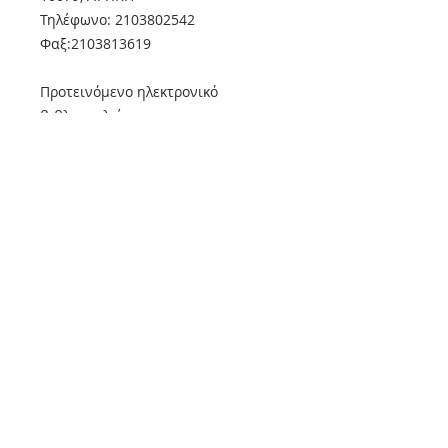
Τηλέφωνο: 2103802542
Φαξ:2103813619
Προτεινόμενο ηλεκτρονικό
βιβλιοπωλείο:
Ηλεκτρονικό βιβλιοπωλείο
Συμπαντικές Διαδρομές
Μπορείτε να αγοράσετε άμεσα όλα
τα βιβλία και τα περιοδικά των
Εκδόσεων Συμπαντικές Διαδρομές
από το ηλεκτρονικό μας
βιβλιοπωλείο!
https://www.universepaths.com/biv
liopoleio
Κεντρικά σημεία διανομής των
βιβλίων των εκδόσεων