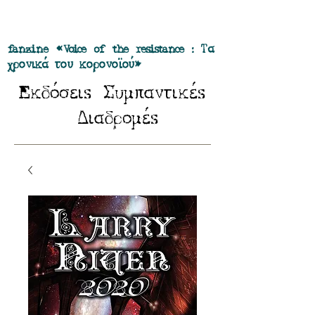
Προσφορά όλα τα περιοδικά μας σε
πακέτο των 55 ευρώ
fanzine «Voice of the resistance : Τα
χρονικά του κορονοϊού»
E
Σ
κδόσειs
υμπαντικέs
Δ
ιαδρομέs