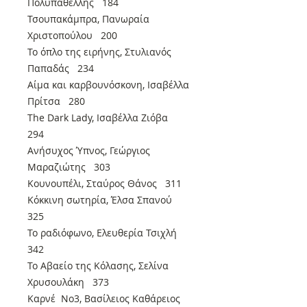
Πολυπαθέλλης 184
Τσουπακάμπρα, Πανωραία
Χριστοπούλου 200
Το όπλο της ειρήνης, Στυλιανός
Παπαδάς 234
Αίμα και καρβουνόσκονη, Ισαβέλλα
Πρίτσα 280
The Dark Lady, Ισαβέλλα Ζιόβα
294
Ανήσυχος Ύπνος, Γεώργιος
Μαραζιώτης 303
Κουνουπέλι, Σταύρος Θάνος 311
Κόκκινη σωτηρία, Έλσα Σπανού
325
Το ραδιόφωνο, Ελευθερία Τσιχλή
342
Το Αβαείο της Κόλασης, Σελίνα
Χρυσουλάκη 373
Καρνέ Νο3, Βασίλειος Καθάρειος