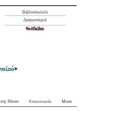
Βιβλιοπωλείο
Διαγωνισμοί
Scifaiku
Προσφορά όλα τα περιοδικά μας σε
πακέτο των 55 ευρώ
ονοϊού»
arry Niven
Επικοινωνία
More