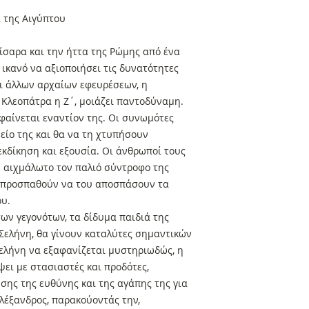
α της Αιγύπτου
ίσαρα και την ήττα της Ρώμης από ένα
 ικανό να αξιοποιήσει τις δυνατότητες
ι άλλων αρχαίων εφευρέσεων, η
 Κλεοπάτρα η Ζ΄, μοιάζει παντοδύναμη.
αίνεται εναντίον της. Οι συνωμότες
είο της και θα να τη χτυπήσουν
κδίκηση και εξουσία. Οι άνθρωποί τους
ν αιχμάλωτο τον παλιό σύντροφο της
ι προσπαθούν να του αποσπάσουν τα
ου.
ων γεγονότων, τα δίδυμα παιδιά της
 Σελήνη, θα γίνουν καταλύτες σημαντικών
Σελήνη να εξαφανίζεται μυστηριωδώς, η
ει με στασιαστές και προδότες,
ης της ευθύνης και της αγάπης της για
Αλέξανδρος, παρακούοντάς την,