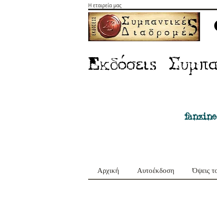
Η εταιρεία μας
E
Σ
κδόσειs
υμπα
fanzine
Αρχική
Αυτοέκδοση
Όψεις τ