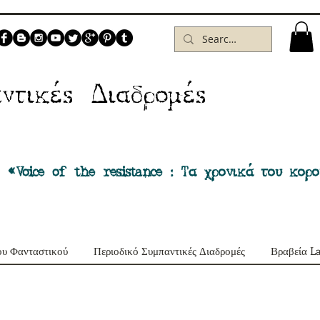
Δ
ντικέs
ιαδρομέs
 «Voice of the resistance : Τα χρονικά του κορ
ου Φανταστικού
Περιοδικό Συμπαντικές Διαδρομές
Βραβεία L