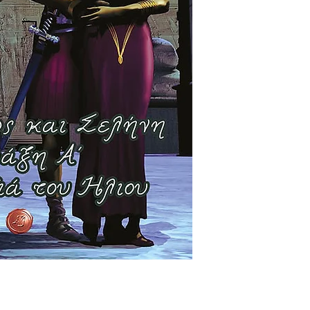
Οι αποστολές στην 
γίνονται με τα Ελτ
τιμοκατάλογο τους.
από την Κύπρο και 
εμαιλ στο universe
θέλετε να παραγγεί
πιθανή έξτρα χρέω
έχει σχέση με τον 
παραγγείλετε και το
Ειδικά μόνο για τη
αντίτυπα θα προτε