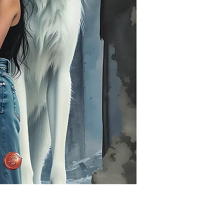
Αποστολές στην Κύπ
Οι αποστολές στην 
γίνονται με τα Ελτ
τιμοκατάλογο τους.
από την Κύπρο και 
εμαιλ στο universe
θέλετε να παραγγεί
πιθανή έξτρα χρέω
έχει σχέση με τον 
παραγγείλετε και το
Ειδικά μόνο για τη
αντίτυπα θα προτε