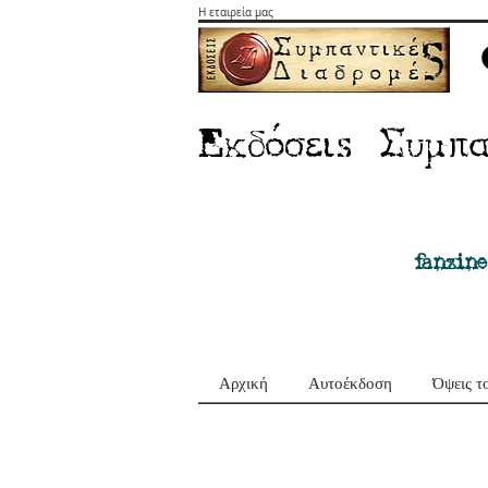
Η εταιρεία μας
E
Σ
κδόσειs
υμπα
fanzine
Αρχική
Αυτοέκδοση
Όψεις τ