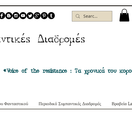
Δ
ντικέs
ιαδρομέs
 «Voice of the resistance : Τα χρονικά του κορ
ου Φανταστικού
Περιοδικό Συμπαντικές Διαδρομές
Βραβεία L