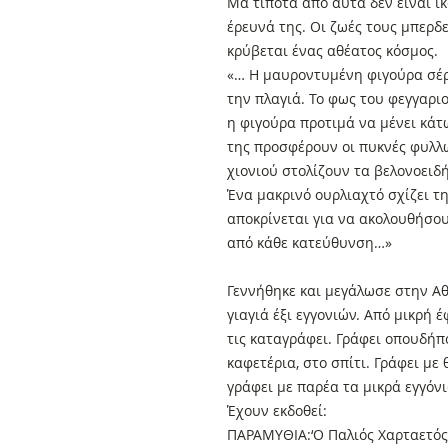
Μα τίποτα από αυτά δεν είναι ι
έρευνά της. Οι ζωές τους μπερδ
κρύβεται ένας αθέατος κόσμος.
«… Η μαυροντυμένη φιγούρα σέρ
την πλαγιά. Το φως του φεγγαρι
η φιγούρα προτιμά να μένει κά
της προσφέρουν οι πυκνές φυλλω
χιονιού στολίζουν τα βελονοει
Ένα μακρινό ουρλιαχτό σχίζει τ
αποκρίνεται για να ακολουθήσο
από κάθε κατεύθυνση…»
Γεννήθηκε και μεγάλωσε στην Α
γιαγιά έξι εγγονιών. Από μικρή 
τις καταγράφει. Γράφει οπουδήπ
καφετέρια, στο σπίτι. Γράφει με
γράφει με παρέα τα μικρά εγγόνι
Έχουν εκδοθεί:
ΠΑΡΑΜΥΘΙΑ:‘Ο Παλιός Χαρταετός’[