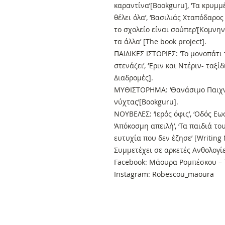
καραντίνα’[Bookguru], ‘Τα κρυμμ
θέλει όλα’, ‘Βασιλιάς Χταπόδαρο
το σχολείο είναι σούπερ’[Κομνηνο
τα άλλα’ [The book project].
ΠΑΙΔΙΚΕΣ ΙΣΤΟΡΙΕΣ: ‘Το μονοπάτι
στενάζει’, ‘Έριν και Ντέριν- ταξ
Διαδρομές].
ΜΥΘΙΣΤΟΡΗΜΑ: ‘Θανάσιμο Παιχνίδ
νύχτας’[Bookguru].
ΝΟΥΒΕΛΕΣ: ‘Ιερός όφις’, ‘Οδός Εω
‘Απόκοσμη απειλή’, ‘Τα παιδιά το
ευτυχία που δεν έζησε’ [Writing
Συμμετέχει σε αρκετές Ανθολογί
Facebook: Μάουρα Ρομπέσκου – 
Instagram: Robescou_maoura