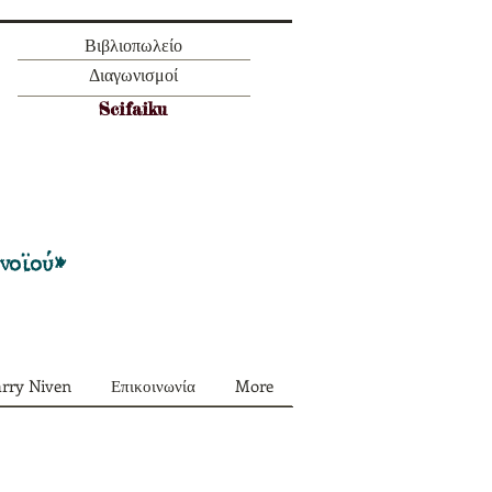
Βιβλιοπωλείο
Διαγωνισμοί
Scifaiku
Προσφορά όλα τα περιοδικά μας σε
πακέτο των 55 ευρώ
ονοϊού»
arry Niven
Επικοινωνία
More