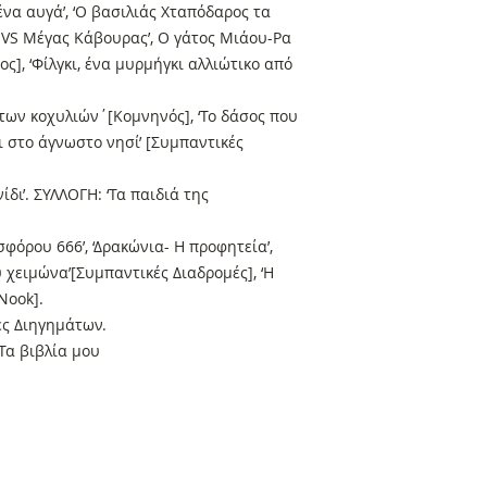
ένα αυγά’, ‘Ο βασιλιάς Χταπόδαρος τα
ς VS Μέγας Κάβουρας’, Ο γάτος Μιάου-Ρα
ς], ‘Φίλγκι, ένα μυρμήγκι αλλιώτικο από
 των κοχυλιών΄[Κομνηνός], ‘Το δάσος που
ίδι στο άγνωστο νησί’ [Συμπαντικές
ι’. ΣΥΛΛΟΓΗ: ‘Τα παιδιά της
σφόρου 666’, ‘Δρακώνια- Η προφητεία’,
υ χειμώνα’[Συμπαντικές Διαδρομές], ‘Η
 Nook].
ες Διηγημάτων.
Τα βιβλία μου