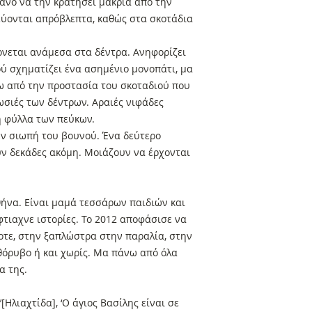
κανό να την κρατήσει μακριά από την
εύονται απρόβλεπτα, καθώς στα σκοτάδια
νεται ανάμεσα στα δέντρα. Ανηφορίζει
ού σχηματίζει ένα ασημένιο μονοπάτι, μα
τω από την προστασία του σκοταδιού που
σιές των δέντρων. Αραιές νιφάδες
δή φύλλα των πεύκων.
ην σιωπή του βουνού. Ένα δεύτερο
υν δεκάδες ακόμη. Μοιάζουν να έρχονται
θήνα. Είναι μαμά τεσσάρων παιδιών και
έφτιαχνε ιστορίες. Το 2012 αποφάσισε να
οτε, στην ξαπλώστρα στην παραλία, στην
 θόρυβο ή και χωρίς. Μα πάνω από όλα
α της.
Ηλιαχτίδα], ‘O άγιος Βασίλης είναι σε