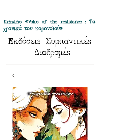
Προσφορά όλα τα περιοδικά μας σε
πακέτο των 55 ευρώ
fanzine «Voice of the resistance : Τα
χρονικά του κορονοϊού»
E
Σ
κδόσειs
υμπαντικέs
Δ
ιαδρομέs