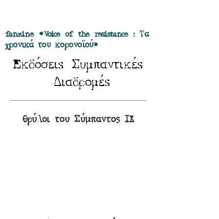
Προσφορά όλα τα περιοδικά μας σε
πακέτο των 55 ευρώ
fanzine «Voice of the resistance : Τα
χρονικά του κορονοϊού»
E
Σ
κδόσειs
υμπαντικέs
Δ
ιαδρομέs
Θρύλοι του Σύμπαντος ΙΧ