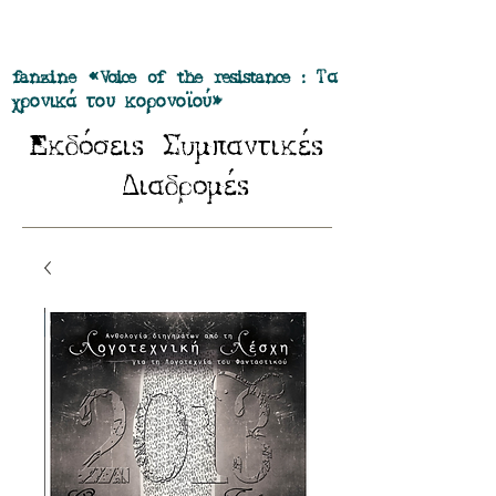
Προσφορά όλα τα περιοδικά μας σε
πακέτο των 55 ευρώ
fanzine «Voice of the resistance : Τα
χρονικά του κορονοϊού»
E
Σ
κδόσειs
υμπαντικέs
Δ
ιαδρομέs