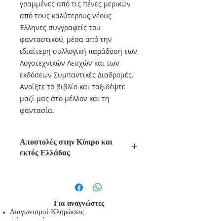
γραμμένες από τις πένες μερικών
από τους καλύτερους νέους
Έλληνες συγγραφείς του
φανταστικού, μέσα από την
ιδιαίτερη συλλογική παράδοση των
Λογοτεχνικών Λεσχών και των
εκδόσεων Συμπαντικές Διαδρομές.
Ανοίξτε το βιβλίο και ταξιδέψτε
μαζί μας στο μέλλον και τη
φαντασία.
Αποστολές στην Κύπρο και
εκτός Ελλάδας
Αποστολές στην Κύπρο και εκτός
Ελλάδας
Οι αποστολές στην Κύπρο και εκτός
Ελλάδας θα γίνονται με τα Ελτά και
Για αναγνώστες
η χρέωση με βάση τον
Διαγωνισμοί-Κληρώσεις
Λέσχες ανάγνωσης