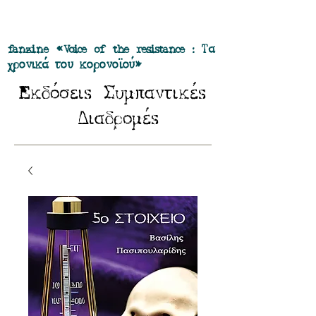
Προσφορά όλα τα περιοδικά μας σε
πακέτο των 55 ευρώ
fanzine «Voice of the resistance : Τα
χρονικά του κορονοϊού»
E
Σ
κδόσειs
υμπαντικέs
Δ
ιαδρομέs