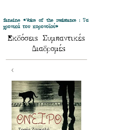
Προσφορά όλα τα περιοδικά μας σε
πακέτο των 55 ευρώ
fanzine «Voice of the resistance : Τα
χρονικά του κορονοϊού»
E
Σ
κδόσειs
υμπαντικέs
Δ
ιαδρομέs