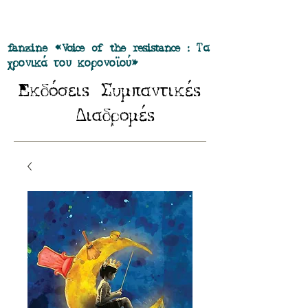
Προσφορά όλα τα περιοδικά μας σε
πακέτο των 55 ευρώ
fanzine «Voice of the resistance : Τα
χρονικά του κορονοϊού»
E
Σ
κδόσειs
υμπαντικέs
Δ
ιαδρομέs