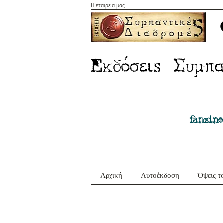
Η εταιρεία μας
E
Σ
κδόσειs
υμπα
fanzine
Αρχική
Αυτοέκδοση
Όψεις τ