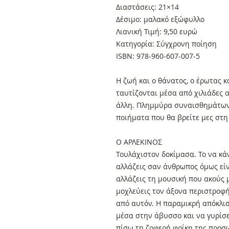
Διαστάσεις: 21×14
Δέσιμο: μαλακό εξώφυλλο
Λιανική Τιμή: 9,50 ευρώ
Κατηγορία: Σύγχρονη ποίηση
ISBN: 978-960-607-007-5
Η ζωή και ο θάνατος, ο έρωτας κ
ταυτίζονται μέσα από χιλιάδες 
άλλη. Πλημμύρα συναισθημάτων
ποιήματα που θα βρείτε μες στη
Ο ΑΡΛΕΚΙΝΟΣ
Τουλάχιστον δοκίμασα. Το να κάν
αλλάζεις σαν άνθρωπος όμως είν
αλλάζεις τη μουσική που ακούς μ
μοχλεύεις τον άξονα περιστροφή
από αυτόν. Η παραμικρή απόκλισ
μέσα στην άβυσσο και να γυρίσ
πίσω τη ζοφερή φρίκη της προσ