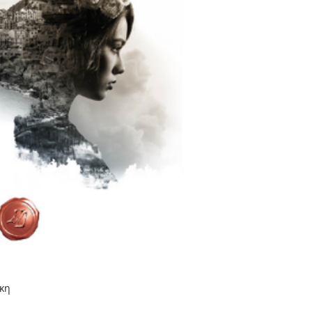
Οι αποστολές στην 
γίνονται με τα Ελτ
τιμοκατάλογο τους.
από την Κύπρο και 
εμαιλ στο universe
θέλετε να παραγγεί
πιθανή έξτρα χρέω
έχει σχέση με τον 
παραγγείλετε και το
Ειδικά μόνο για τη
αντίτυπα θα προτε
κη