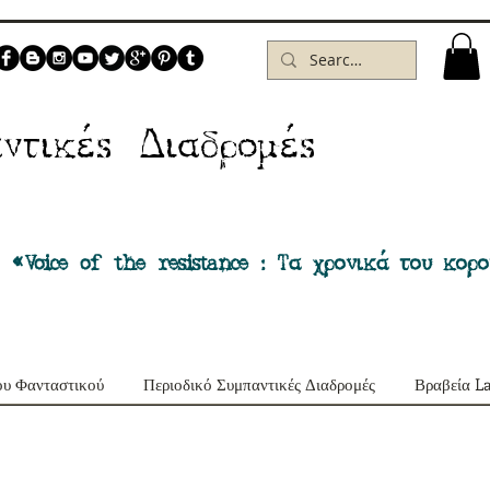
Δ
ντικέs
ιαδρομέs
 «Voice of the resistance : Τα χρονικά του κορ
ου Φανταστικού
Περιοδικό Συμπαντικές Διαδρομές
Βραβεία L