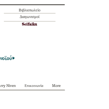
Βιβλιοπωλείο
Διαγωνισμοί
Scifaiku
Προσφορά όλα τα περιοδικά μας σε
πακέτο των 55 ευρώ
ονοϊού»
arry Niven
Επικοινωνία
More