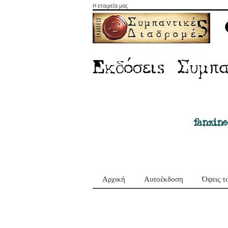
Η εταιρεία μας
E
Σ
κδόσειs
υμπα
fanzine
Αρχική
Αυτοέκδοση
Όψεις τ