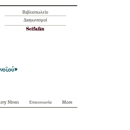
Βιβλιοπωλείο
Διαγωνισμοί
Scifaiku
Προσφορά όλα τα περιοδικά μας σε
πακέτο των 55 ευρώ
ονοϊού»
arry Niven
Επικοινωνία
More