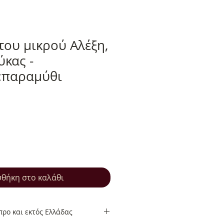
του μικρού Αλέξη,
κας -
:παραμύθι
θήκη στο καλάθι
ρο και εκτός Ελλάδας