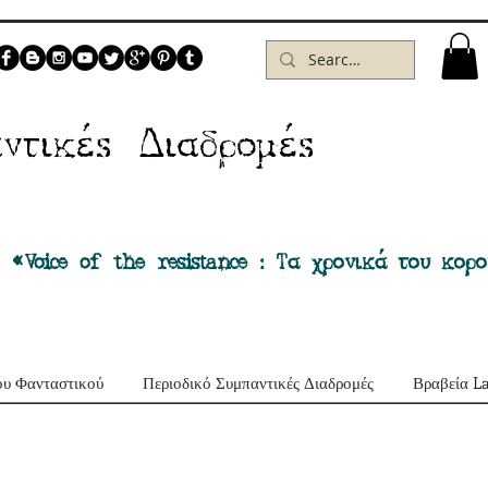
Δ
ντικέs
ιαδρομέs
 «Voice of the resistance : Τα χρονικά του κορ
ου Φανταστικού
Περιοδικό Συμπαντικές Διαδρομές
Βραβεία L