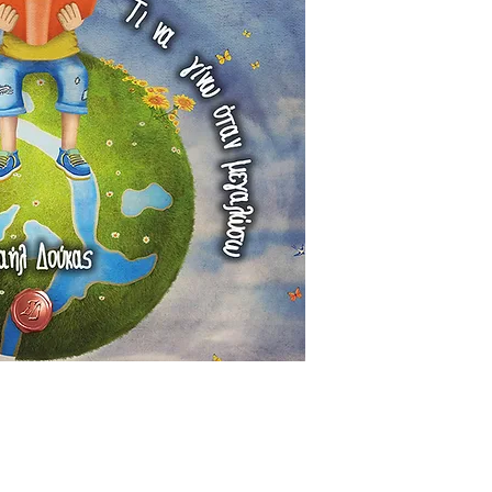
Αποστολές στην Κύπ
Οι αποστολές στην 
γίνονται με τα Ελτ
τιμοκατάλογο τους.
από την Κύπρο και 
εμαιλ στο universe
θέλετε να παραγγεί
πιθανή έξτρα χρέω
έχει σχέση με τον 
παραγγείλετε και το
Ειδικά μόνο για τη
αντίτυπα θα προτε