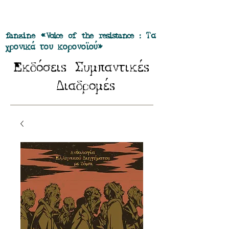
Προσφορά όλα τα περιοδικά μας σε
πακέτο των 55 ευρώ
fanzine «Voice of the resistance : Τα
χρονικά του κορονοϊού»
E
Σ
κδόσειs
υμπαντικέs
Δ
ιαδρομέs