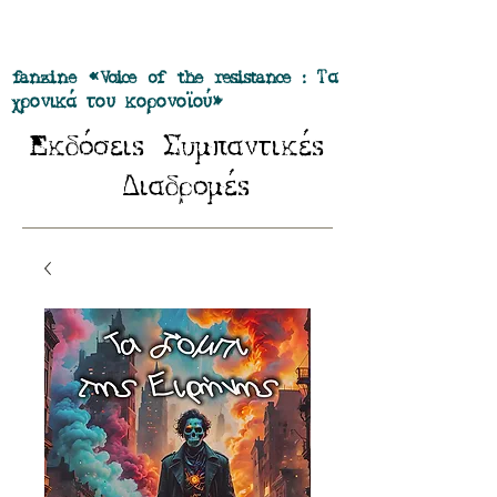
Προσφορά όλα τα περιοδικά μας σε
πακέτο των 55 ευρώ
fanzine «Voice of the resistance : Τα
χρονικά του κορονοϊού»
E
Σ
κδόσειs
υμπαντικέs
Δ
ιαδρομέs