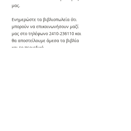
μας.
Ενημερώστε τα βιβλιοπωλεία ότι
μπορούν να επικοινωνήσουν μαζί
μας στο τηλέφωνο 2410-236110 και
θα αποστείλουμε άμεσα τα βιβλία
και το περιοδικό.
Μην διστάσετε να επικοινωνήσετε
μαζί μας για οποιαδήποτε απορία!
Όλα τα βιβλία μας που βρίσκονται
στον τρέχοντα κατάλογο μας και
όλα τα τεύχη του περιοδικού μας
κυκλοφορούν κανονικά. Αν δεν
μπορείτε να τα βρείτε
επικοινωνήστε με τις εκδόσεις μας.
2410-236110 ή στο email
universepaths@yahoo.com
Αν κάποιο βιβλιοπωλείο, ειδικότερα