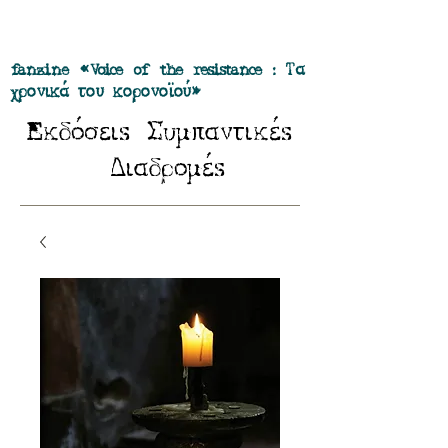
Προσφορά όλα τα περιοδικά μας σε
πακέτο των 55 ευρώ
fanzine «Voice of the resistance : Τα
χρονικά του κορονοϊού»
E
Σ
κδόσειs
υμπαντικέs
Δ
ιαδρομέs