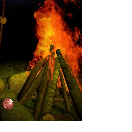
Οι αποστολές στην 
γίνονται με τα Ελτ
τιμοκατάλογο τους.
από την Κύπρο και 
εμαιλ στο universe
θέλετε να παραγγεί
πιθανή έξτρα χρέω
έχει σχέση με τον 
παραγγείλετε και το
Ειδικά μόνο για τη
αντίτυπα θα προτε