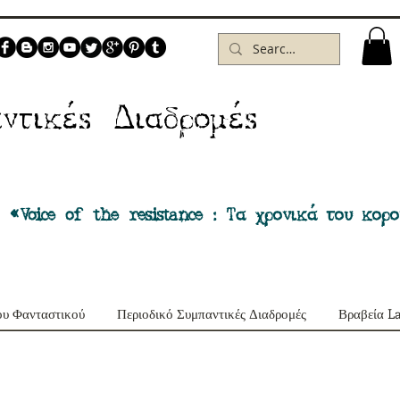
Δ
ντικέs
ιαδρομέs
 «Voice of the resistance : Τα χρονικά του κορ
ου Φανταστικού
Περιοδικό Συμπαντικές Διαδρομές
Βραβεία L