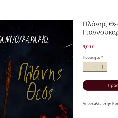
Πλάνης Θε
Γιαννουκα
Τιμή
9,00 €
Ποσότητα
*
Προσ
Αποστολές στην Κύπ
Αποστολές στην Κύπ