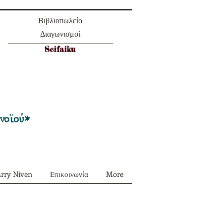
Βιβλιοπωλείο
Διαγωνισμοί
Scifaiku
Προσφορά όλα τα περιοδικά μας σε
πακέτο των 55 ευρώ
ονοϊού»
arry Niven
Επικοινωνία
More