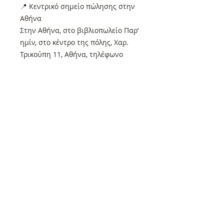
📍 Κεντρικό σημείο πώλησης στην
Αθήνα
Στην Αθήνα, στο βιβλιοπωλείο Παρ’
ημίν, στο κέντρο της πόλης, Χαρ.
Τρικούπη 11, Αθήνα, τηλέφωνο
2103811201, μπορείτε να βρείτε
όλους τους τίτλους των Εκδόσεων
Συμπαντικές Διαδρομές. Το
βιβλιοπωλείο εξυπηρετεί τόσο
λιανική πώληση για το
αναγνωστικό κοινό που θέλει να
επισκεφθεί τον χώρο, όσο και
χονδρική συνεργασία με τα
υπόλοιπα βιβλιοπωλεία που
επιθυμούν να προμηθευτούν
άμεσα τα βιβλία μας. 📍
Όλα τα βιβλία μας κυκλοφορούν