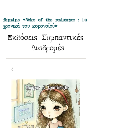
Προσφορά όλα τα περιοδικά μας σε
πακέτο των 55 ευρώ
fanzine «Voice of the resistance : Τα
χρονικά του κορονοϊού»
E
Σ
κδόσειs
υμπαντικέs
Δ
ιαδρομέs