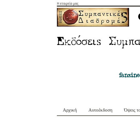
Η εταιρεία μας
E
Σ
κδόσειs
υμπα
fanzine
Αρχική
Αυτοέκδοση
Όψεις τ