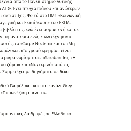
τεχνία από το Πανεπιστήμιο Δυτικής
ο ΑΠΘ. Έχει πτυχίο πιάνου και ανώτερων
αι αντίστιξης. Φοιτά στο ΠΜΣ «Κοινωνική
αγωγική και Εκπαίδευση» του ΕΚΠΑ.
βιβλία της, ενώ έχει συμμετοχή και σε
ν: «η ανατομία ενός καλλιτέχνη» και
υστής, το «Carpe Noctem» και το «Μη
αρόλυκοι, «Το χρυσό κρεμμύδι είναι
Δύο μικρά νομίσματα», «Sarabande», «H
ινα ζάρια» και «Νυχτερινό» από τις
. Συμμετέχει με διηγήματα σε δέκα
δικό Γλαρόλυκοι και στο κανάλι Greg
 «Γιαπωνέζικη ομελέτα».
υμπαντικές Διαδρομές σε Ελλάδα και