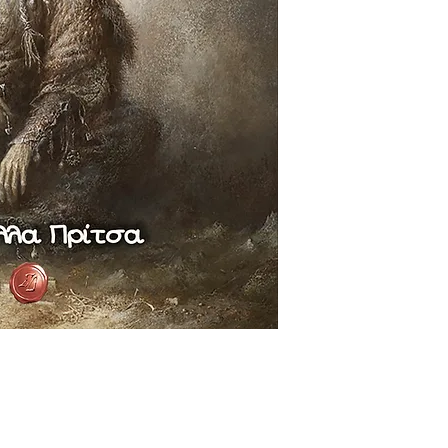
Οι αποστολές στην 
γίνονται με τα Ελτ
τιμοκατάλογο τους.
από την Κύπρο και 
εμαιλ στο universe
θέλετε να παραγγεί
πιθανή έξτρα χρέω
έχει σχέση με τον 
παραγγείλετε και το
Ειδικά μόνο για τη
αντίτυπα θα προτε