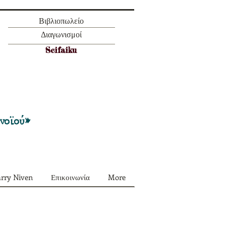
Βιβλιοπωλείο
Διαγωνισμοί
Scifaiku
Προσφορά όλα τα περιοδικά μας σε
πακέτο των 55 ευρώ
ονοϊού»
arry Niven
Επικοινωνία
More