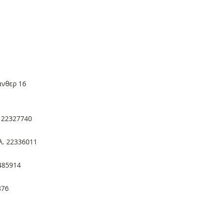
άνθερ 16
. 22327740
λ. 22336011
2485914
876