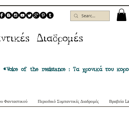
Δ
ντικέs
ιαδρομέs
 «Voice of the resistance : Τα χρονικά του κορ
ου Φανταστικού
Περιοδικό Συμπαντικές Διαδρομές
Βραβεία L