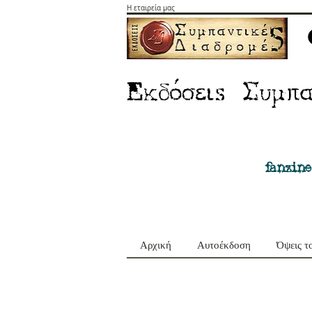
Η εταιρεία μας
E
Σ
κδόσειs
υμπα
fanzine
Αρχική
Αυτοέκδοση
Όψεις τ