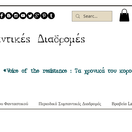
Δ
ντικέs
ιαδρομέs
 «Voice of the resistance : Τα χρονικά του κορ
ου Φανταστικού
Περιοδικό Συμπαντικές Διαδρομές
Βραβεία L