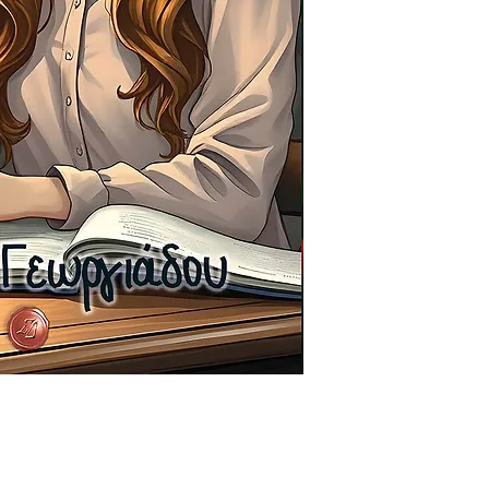
Οι αποστολές στην 
γίνονται με τα Ελτ
τιμοκατάλογο τους.
από την Κύπρο και 
εμαιλ στο universe
θέλετε να παραγγεί
πιθανή έξτρα χρέω
έχει σχέση με τον 
παραγγείλετε και το
Ειδικά μόνο για τη
αντίτυπα θα προτε