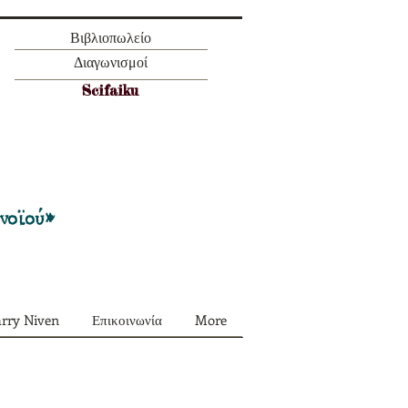
Βιβλιοπωλείο
Διαγωνισμοί
Scifaiku
Προσφορά όλα τα περιοδικά μας σε
πακέτο των 55 ευρώ
ονοϊού»
arry Niven
Επικοινωνία
More