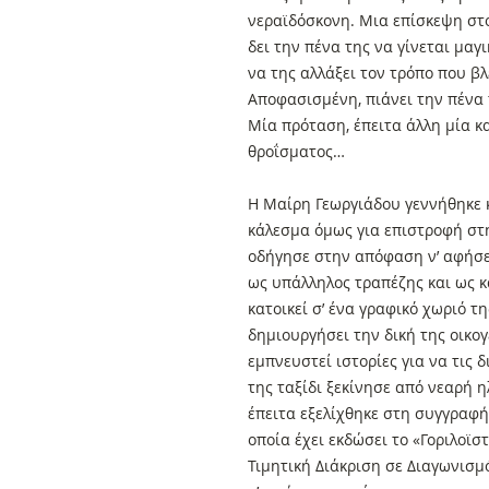
νεραϊδόσκονη. Μια επίσκεψη στο
δει την πένα της να γίνεται μαγι
να της αλλάξει τον τρόπο που β
Αποφασισμένη, πιάνει την πένα
Μία πρόταση, έπειτα άλλη μία κ
θροΐσματος…
Η Μαίρη Γεωργιάδου γεννήθηκε 
κάλεσμα όμως για επιστροφή στ
οδήγησε στην απόφαση ν’ αφήσε
ως υπάλληλος τραπέζης και ως κ
κατοικεί σ’ ένα γραφικό χωριό τη
δημιουργήσει την δική της οικο
εμπνευστεί ιστορίες για να τις δ
της ταξίδι ξεκίνησε από νεαρή η
έπειτα εξελίχθηκε στη συγγραφ
οποία έχει εκδώσει το «Γοριλοϊσ
Τιμητική Διάκριση σε Διαγωνισμό