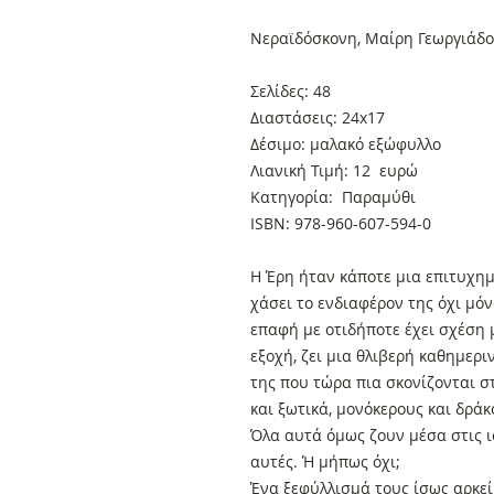
Νεραϊδόσκονη, Μαίρη Γεωργιάδ
Σελίδες: 48
Διαστάσεις: 24x17
Δέσιμο: μαλακό εξώφυλλο
Λιανική Τιμή: 12 ευρώ
Κατηγορία: Παραμύθι
ISBN: 978-960-607-594-0
Η Έρη ήταν κάποτε μια επιτυχημ
χάσει το ενδιαφέρον της όχι μόν
επαφή με οτιδήποτε έχει σχέση
εξοχή, ζει μια θλιβερή καθημερ
της που τώρα πια σκονίζονται στ
και ξωτικά, μονόκερους και δράκ
Όλα αυτά όμως ζουν μέσα στις ισ
αυτές. Ή μήπως όχι;
Ένα ξεφύλλισμά τους ίσως αρκεί 