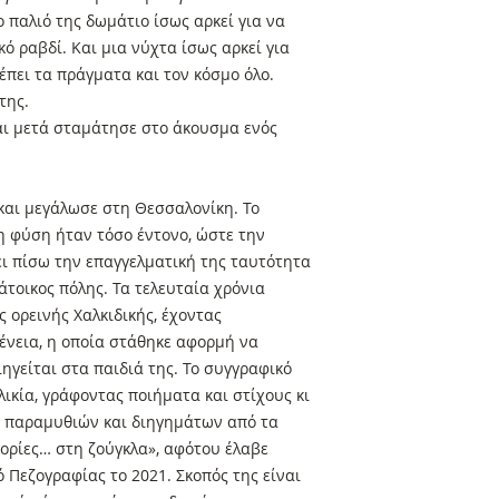
 παλιό της δωμάτιο ίσως αρκεί για να
κό ραβδί. Και μια νύχτα ίσως αρκεί για
λέπει τα πράγματα και τον κόσμο όλο.
 της.
αι μετά σταμάτησε στο άκουσμα ενός
και μεγάλωσε στη Θεσσαλονίκη. Το
η φύση ήταν τόσο έντονο, ώστε την
ι πίσω την επαγγελματική της ταυτότητα
άτοικος πόλης. Τα τελευταία χρόνια
ς ορεινής Χαλκιδικής, έχοντας
γένεια, η οποία στάθηκε αφορμή να
ιηγείται στα παιδιά της. Το συγγραφικό
λικία, γράφοντας ποιήματα και στίχους κι
ή παραμυθιών και διηγημάτων από τα
τορίες… στη ζούγκλα», αφότου έλαβε
 Πεζογραφίας το 2021. Σκοπός της είναι