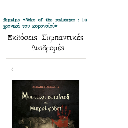
Προσφορά όλα τα περιοδικά μας σε
πακέτο των 55 ευρώ
fanzine «Voice of the resistance : Τα
χρονικά του κορονοϊού»
E
Σ
κδόσειs
υμπαντικέs
Δ
ιαδρομέs