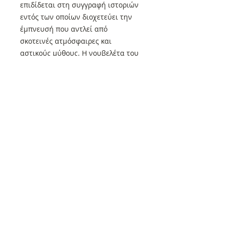
επιδίδεται στη συγγραφή ιστοριών
εντός των οποίων διοχετεύει την
έμπνευσή που αντλεί από
σκοτεινές ατμόσφαιρες και
αστικούς μύθους. Η νουβελέτα του
με τίτλο «ο εσώτερος θεός»,
τιμήθηκε με το πρώτο βραβείο
Larry Niven στην κατηγορία τρόμου
τον Απρίλιο του 2014 και
αποτέλεσε γι’ αυτόν την αφορμή
που είχε ανάγκη προκειμένου να
επιδιώξει την έκδοση κάποιων από
τις ιστορίες του.
Αποστολές στην Κύπρο και
εκτός Ελλάδας
Αποστολές στην Κύπρο και εκτός
Ελλάδας