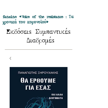
Προσφορά όλα τα περιοδικά μας σε
πακέτο των 55 ευρώ
fanzine «Voice of the resistance : Τα
χρονικά του κορονοϊού»
E
Σ
κδόσειs
υμπαντικέs
Δ
ιαδρομέs