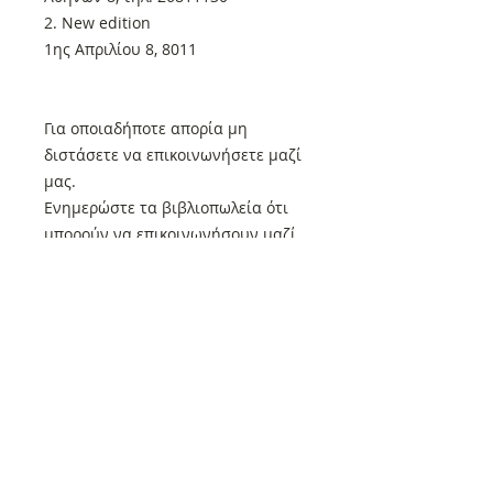
2. New edition
1ης Απριλίου 8, 8011
Για οποιαδήποτε απορία μη
διστάσετε να επικοινωνήσετε μαζί
μας.
Ενημερώστε τα βιβλιοπωλεία ότι
μπορούν να επικοινωνήσουν μαζί
μας στο τηλέφωνο 2410-236110 και
θα αποστείλουμε άμεσα τα βιβλία
και το περιοδικό.
Μην διστάσετε να επικοινωνήσετε
μαζί μας για οποιαδήποτε απορία!
Όλα τα βιβλία μας που βρίσκονται
στον τρέχοντα κατάλογο μας και
όλα τα τεύχη του περιοδικού μας
κυκλοφορούν κανονικά. Αν δεν