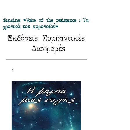
Προσφορά όλα τα περιοδικά μας σε
πακέτο των 55 ευρώ
fanzine «Voice of the resistance : Τα
χρονικά του κορονοϊού»
E
Σ
κδόσειs
υμπαντικέs
Δ
ιαδρομέs