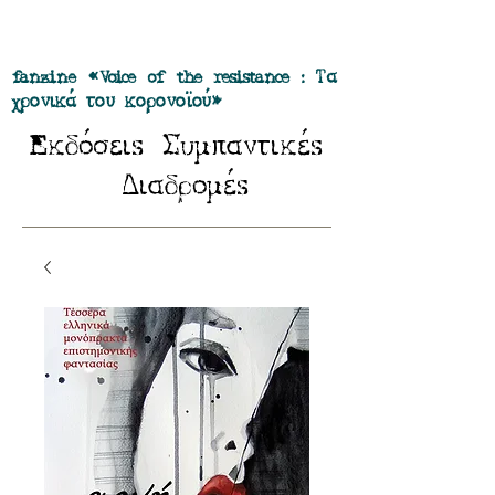
Προσφορά όλα τα περιοδικά μας σε
πακέτο των 55 ευρώ
fanzine «Voice of the resistance : Τα
χρονικά του κορονοϊού»
E
Σ
κδόσειs
υμπαντικέs
Δ
ιαδρομέs