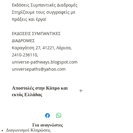
Εκδόσεις Συμπαντικές Διαδρομές
Στηρίζουμε τους συγγραφείς με
πράξεις και έργα!
ΕΚΔΟΣΕΙΣ ΣΥΜΠΑΝΤΙΚΕΣ
ΔΙΑΔΡΟΜΕΣ
Καραγάτση 27, 41221, Λάρισα,
2410-236110,
universe-pathways.blogspot.com
universepaths@yahoo.com
Αποστολές στην Κύπρο και
εκτός Ελλάδας
Αποστολές στην Κύπρο και εκτός
Ελλάδας
Οι αποστολές στην Κύπρο και εκτός
Ελλάδας θα γίνονται με τα Ελτά και
Για αναγνώστες
η χρέωση με βάση τον
Διαγωνισμοί-Κληρώσεις