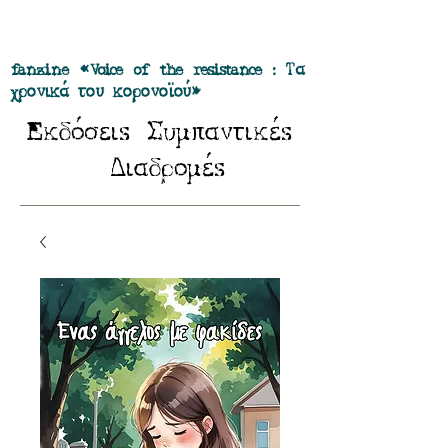
Προσφορά όλα τα περιοδικά μας σε
πακέτο των 55 ευρώ
fanzine «Voice of the resistance : Τα
χρονικά του κορονοϊού»
E
Σ
κδόσειs
υμπαντικέs
Δ
ιαδρομέs