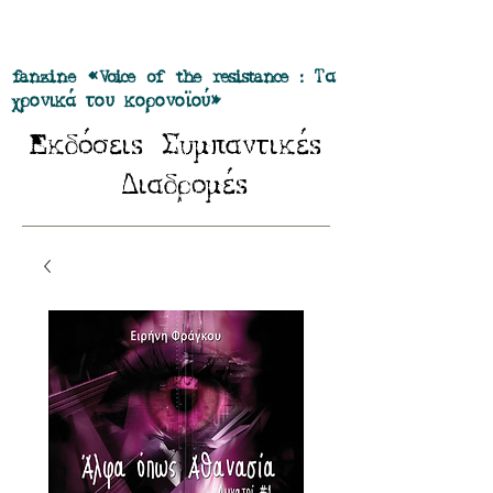
Προσφορά όλα τα περιοδικά μας σε
πακέτο των 55 ευρώ
fanzine «Voice of the resistance : Τα
χρονικά του κορονοϊού»
E
Σ
κδόσειs
υμπαντικέs
Δ
ιαδρομέs